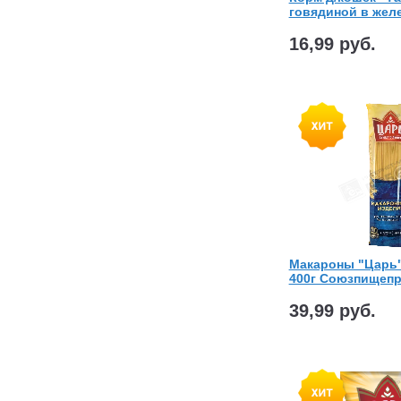
говядиной в желе
16,99 руб.
Макароны "Царь"
400г Союзпищеп
39,99 руб.