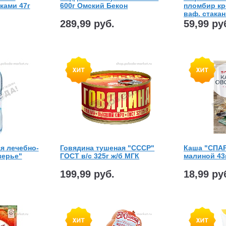
ками 47г
600г Омский Бекон
пломбир кр
ваф. стака
289,99 руб.
59,99 ру
я лечебно-
Говядина тушеная "СССР"
Каша "СПАР
зерье"
ГОСТ в/с 325г ж/б МГК
малиной 43
199,99 руб.
18,99 ру