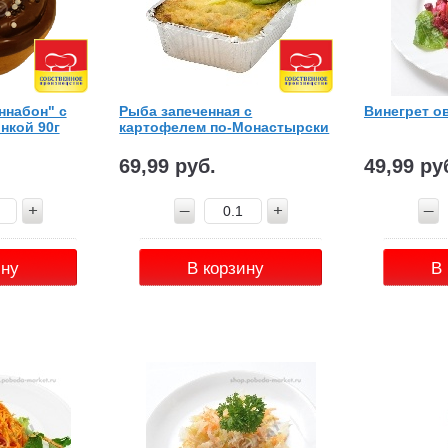
ннабон" с
Рыба запеченная с
Винегрет о
нкой 90г
картофелем по-Монастырски
69,99 руб.
49,99 ру
ину
В корзину
В