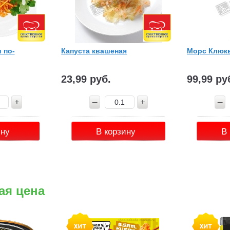
 по-
Капуста квашеная
Морс Клюкв
23,99 руб.
99,99 ру
ину
В корзину
В
ая цена