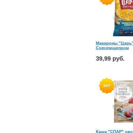
Макароны "Царь"
Союзпищепром
39,99 руб.
Каша "СПАР" овс