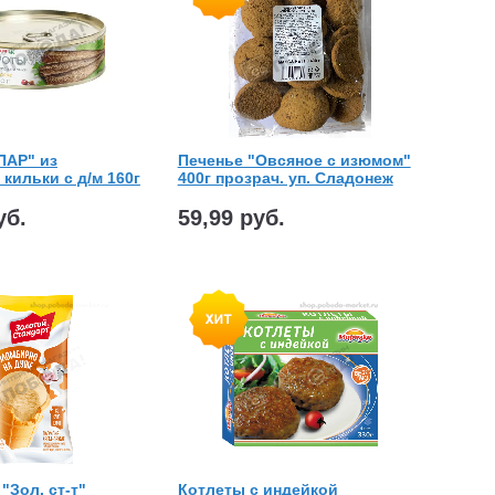
ПАР" из
Печенье "Овсяное с изюмом"
кильки с д/м 160г
400г прозрач. уп. Сладонеж
уб.
59,99 руб.
"Зол. ст-т"
Котлеты с индейкой