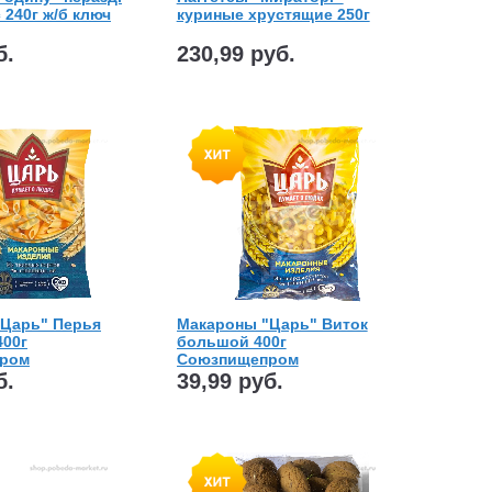
с 240г ж/б ключ
куриные хрустящие 250г
б.
230,99 руб.
Царь" Перья
Макароны "Царь" Виток
00г
большой 400г
ром
Союзпищепром
б.
39,99 руб.