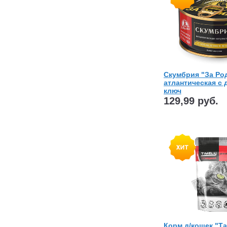
Скумбрия "За Ро
атлантическая с д
ключ
129,99 руб.
Корм д/кошек "Т