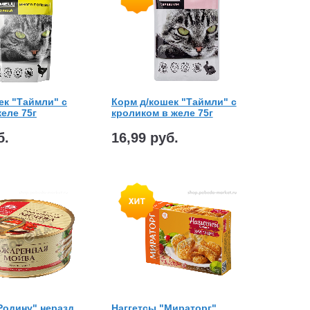
ек "Таймли" с
Корм д/кошек "Таймли" с
еле 75г
кроликом в желе 75г
б.
16,99 руб.
Родину" неразд.
Наггетсы "Мираторг"