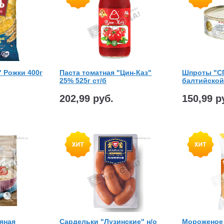
 Рожки 400г
Паста томатная "Цин-Каз"
Шпроты "С
25% 525г ст/б
балтийской 
202,99 руб.
150,99 р
яная
Сардельки "Лузинские" н/о
Мороженое 