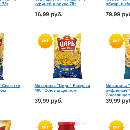
 75г
курицей в соусе 75г
обжар. в т/
16,99 руб.
79,99 ру
 Спагетти
Макароны "Царь" Ракушки
Макароны "
ром
400г Союзпищепром
рифленые 4
Союзпищеп
39,99 руб.
39,99 ру