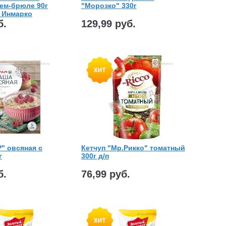
ем-брюле 90г
"Морозко" 330г
н Инмарко
б.
129,99 руб.
" овсяная с
Кетчуп "Мр.Рикко" томатный
г
300г д/п
б.
76,99 руб.