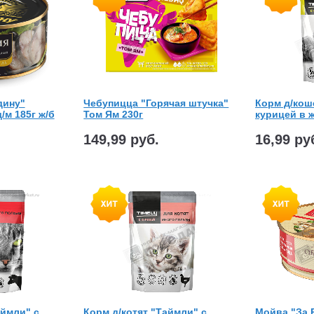
дину"
Чебупицца "Горячая штучка"
Корм д/кош
/м 185г ж/б
Том Ям 230г
курицей в ж
149,99 руб.
16,99 ру
аймли" с
Корм д/котят "Таймли" с
Мойва "За 