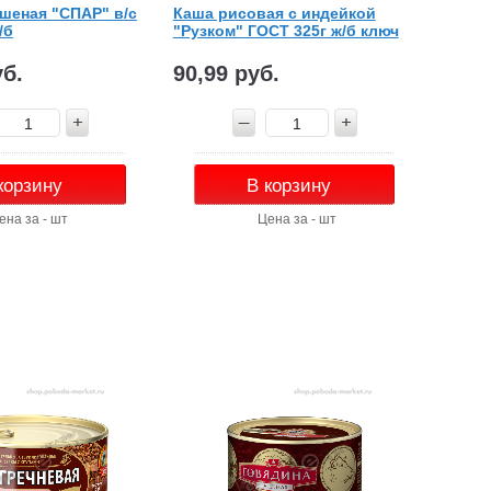
шеная "СПАР" в/с
Каша рисовая с индейкой
/б
"Рузком" ГОСТ 325г ж/б ключ
уб.
90,99 руб.
корзину
В корзину
ена за - шт
Цена за - шт