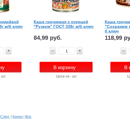
 индейкой
Каша гречневая с курицей
Каша гречн
8г ж/б ключ
"Рузком" ГОСТ 338г ж/б ключ
"Сохраним т
б ключ
84,99 руб.
118,99 р
ну
В корзину
В 
- шт
Цена за - шт
Ц
|
След.
|
Конец
|
Все