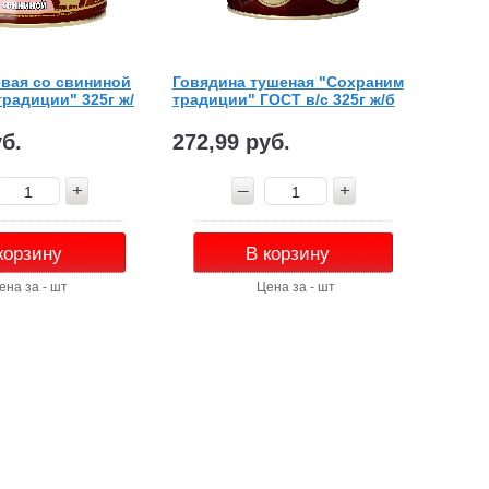
евая со свининой
Говядина тушеная "Сохраним
радиции" 325г ж/
традиции" ГОСТ в/с 325г ж/б
уб.
272,99 руб.
корзину
В корзину
ена за - шт
Цена за - шт