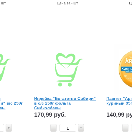
- шт
Цена за - шт
Ц
я
Индейка "Богатство Сибири"
Паштет "Ар
и" в/с 250г
в с/с 250г фольга
куриный 95
асы
Сибколбасы
170,99 руб.
140,99 р