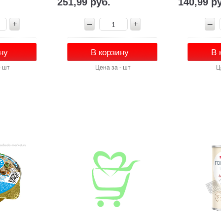
251,99 руб.
140,99 р
ну
В корзину
В 
- шт
Цена за - шт
Ц