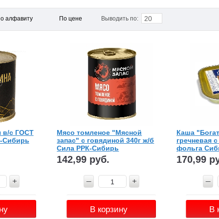
20
о алфавиту
По цене
Выводить по:
 в/с ГОСТ
Мясо томленое "Мясной
Каша "Бога
К-Сибирь
запас" с говядиной 340г ж/б
гречневая с
Сила РРК-Сибирь
фольга Сиб
142,99 руб.
170,99 р
ну
В корзину
В 