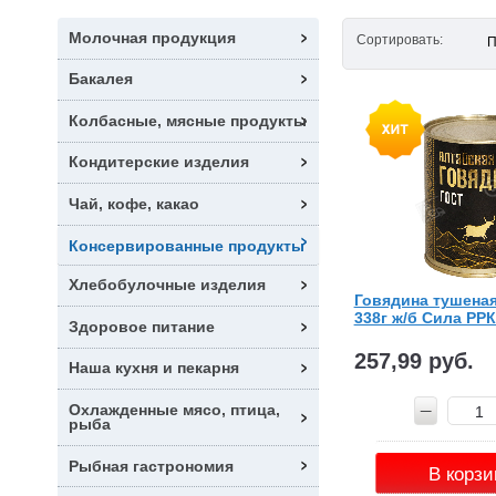
Молочная продукция
Сортировать:
П
Бакалея
Колбасные, мясные продукты
Кондитерские изделия
Чай, кофе, какао
Консервированные продукты
Хлебобулочные изделия
Говядина тушеная
338г ж/б Сила РР
Здоровое питание
257,99 руб.
Наша кухня и пекарня
Охлажденные мясо, птица,
рыба
Рыбная гастрономия
В корзи