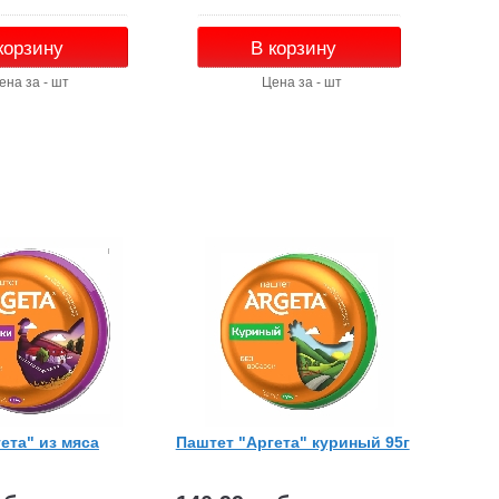
корзину
В корзину
ена за - шт
Цена за - шт
ета" из мяса
Паштет "Аргета" куриный 95г