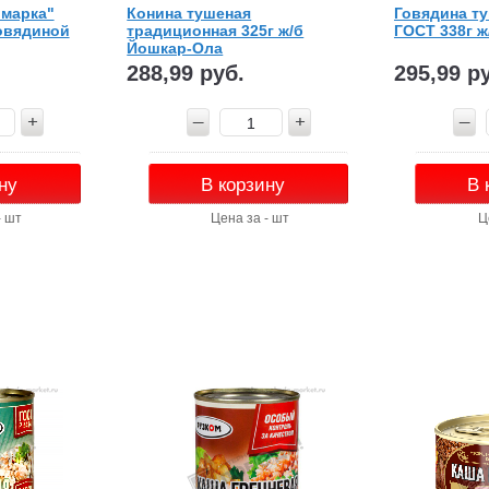
 марка"
Конина тушеная
Говядина ту
овядиной
традиционная 325г ж/б
ГОСТ 338г ж
Йошкар-Ола
288,99 руб.
295,99 р
ну
В корзину
В 
- шт
Цена за - шт
Ц