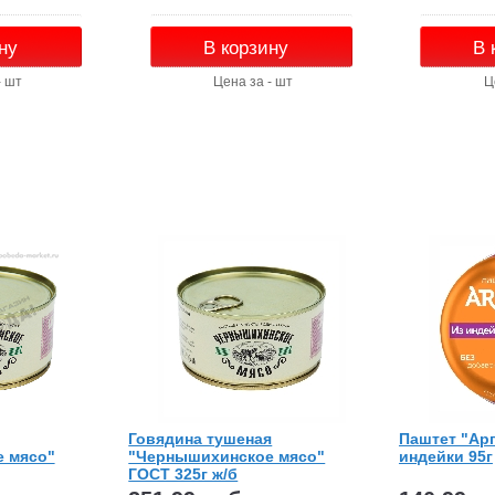
ну
В корзину
В 
- шт
Цена за - шт
Ц
Говядина тушеная
Паштет "Арг
 мясо"
"Чернышихинское мясо"
индейки 95г
ГОСТ 325г ж/б