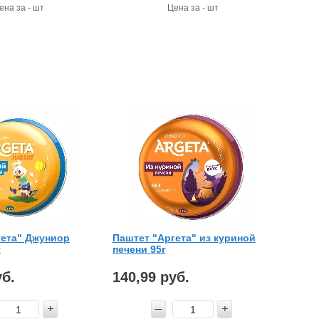
ена за - шт
Цена за - шт
гета" Джуниор
Паштет "Аргета" из куриной
г
печени 95г
уб.
140,99 руб.