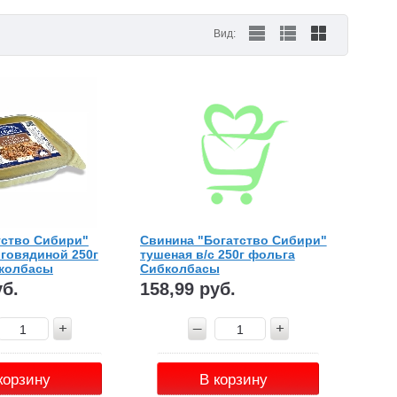
Вид:
тство Сибири"
Свинина "Богатство Сибири"
 говядиной 250г
тушеная в/с 250г фольга
колбасы
Сибколбасы
уб.
158,99 руб.
корзину
В корзину