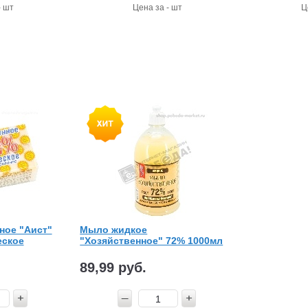
- шт
Цена за - шт
Ц
ное "Аист"
Мыло жидкое
еское
"Хозяйственное" 72% 1000мл
89,99 руб.