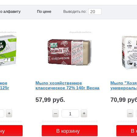
20
о алфавиту
По цене
Выводить по:
ное
Мыло хозяйственное
Мыло "Хозя
125г
классическое 72% 140г Весна
универсаль
57,99 руб.
70,99 ру
ну
В корзину
В 