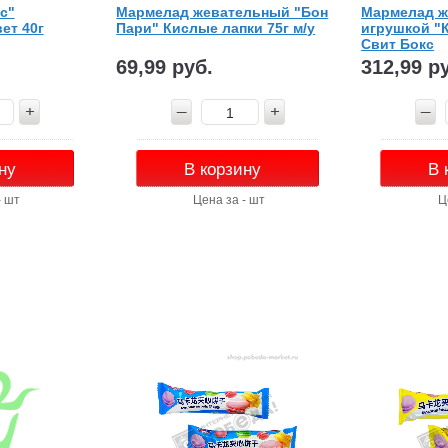
с"
Мармелад жевательный "Бон
Мармелад ж
ет 40г
Пари" Кислые лапки 75г м/у
игрушкой "
Свит Бокс
69,99 руб.
312,99 р
ну
В корзину
В 
- шт
Цена за - шт
Ц