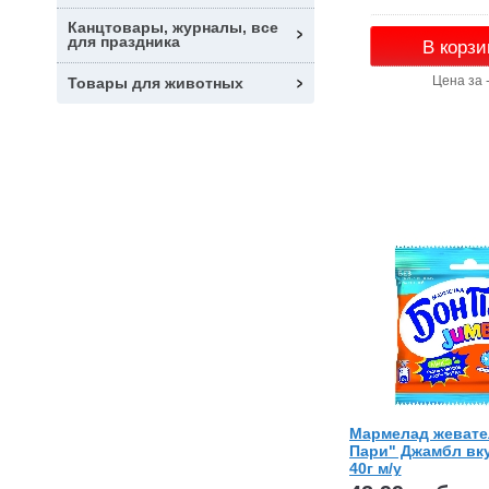
Канцтовары, журналы, все
для праздника
В корзи
Цена за 
Товары для животных
Мармелад жевате
Пари" Джамбл вк
40г м/у