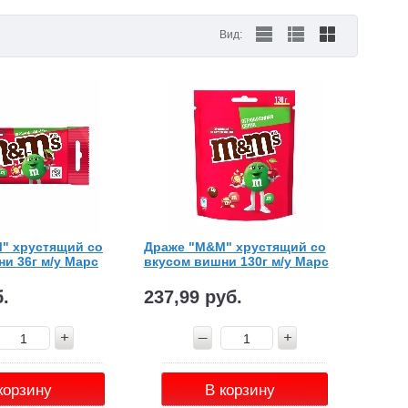
Вид:
" хрустящий со
Драже "M&M" хрустящий со
и 36г м/у Марс
вкусом вишни 130г м/у Марс
б.
237,99 руб.
корзину
В корзину