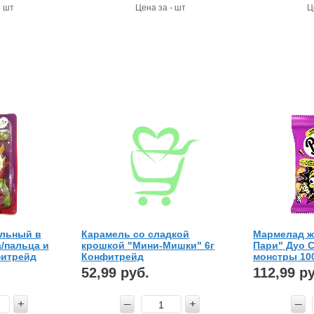
- шт
Цена за - шт
Ц
льный в
Карамель со сладкой
Мармелад ж
а/пальца и
крошкой "Мини-Мишки" 6г
Пари" Дуо 
фитрейд
Конфитрейд
монстры 100
52,99 руб.
112,99 р