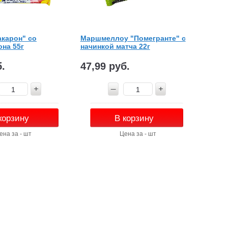
акарон" со
Маршмеллоу "Помегранте" с
на 55г
начинкой матча 22г
б.
47,99 руб.
корзину
В корзину
ена за - шт
Цена за - шт