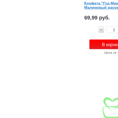
Конфета "Гуд Мик
Малиновый рассв
69,99 руб.
В корзи
Цена за 