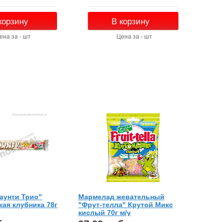
корзину
В корзину
ена за - шт
Цена за - шт
аунти Трио"
Мармелад жевательный
ая клубника 78г
"Фрут-телла" Крутой Микс
кислый 70г м/у