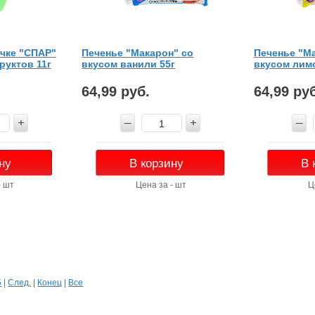
чке "СПАР"
Печенье "Макарон" со
Печенье "М
руктов 11г
вкусом ванили 55г
вкусом лимо
64,99 руб.
64,99 ру
ну
В корзину
В 
- шт
Цена за - шт
Ц
5
|
След.
|
Конец
|
Все