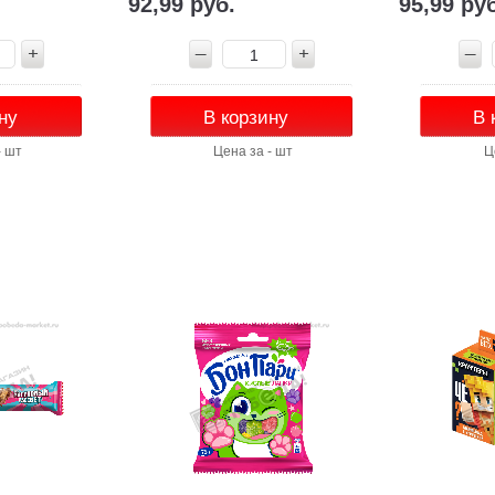
92,99 руб.
95,99 ру
ну
В корзину
В 
- шт
Цена за - шт
Ц