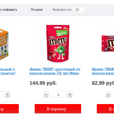
20
о алфавиту
По цене
Выводить по:
льный с
Драже "M&M" хрустящий со
Драже "M&M
трактор"
вкусом вишни 70г м/у Марс
вкусом вишн
144,99 руб.
82,99 ру
ну
В корзину
В 