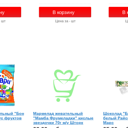
ну
В корзину
В 
- шт
Цена за - шт
Ц
льный "Бон
Мармелад жевательный
Шоколад "Б
ус фруктов
"Мамба Фрумеладки" кислые
белый Райск
звездочки 70г м/у Шторк
Марс