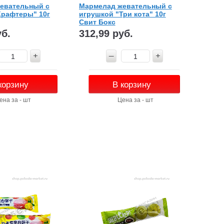
евательный с
Мармелад жевательный с
Крафтеры" 10г
игрушкой "Три кота" 10г
Свит Бокс
уб.
312,99 руб.
корзину
В корзину
ена за - шт
Цена за - шт