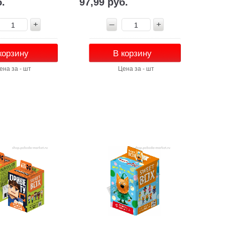
б.
97,99 руб.
корзину
В корзину
ена за - шт
Цена за - шт