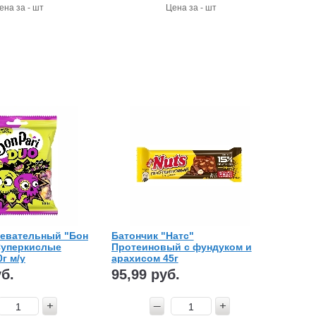
ена за - шт
Цена за - шт
евательный "Бон
Батончик "Натс"
Суперкислые
Протеиновый с фундуком и
г м/у
арахисом 45г
уб.
95,99 руб.