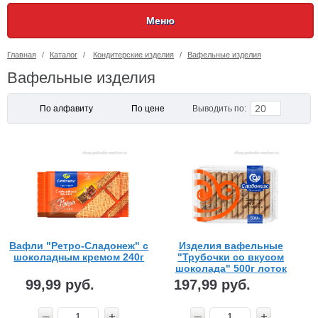
Меню
Главная
/
Каталог
/
Кондитерские изделия
/
Вафельные изделия
Вафельные изделия
20
По алфавиту
По цене
Выводить по:
Вафли "Ретро-Сладонеж" с
Изделия вафельные
шоколадным кремом 240г
"Трубочки со вкусом
шоколада" 500г лоток
Сладонеж
99,99 руб.
197,99 руб.