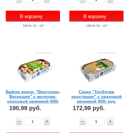
В корзину
В корзину
Цена за - шт
Цена за - шт
Вафли декор. "Вертушки-
Снэки "Трубочки
Веснушки" с молочно-
хрустящие" с ореховой
ореховой начинкой 400г
начинкой 400г кор.
кор.
190,99 руб.
172,99 руб.