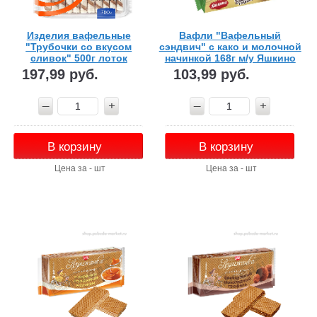
Изделия вафельные
Вафли "Вафельный
"Трубочки со вкусом
сэндвич" с како и молочной
сливок" 500г лоток
начинкой 168г м/у Яшкино
Сладонеж
197,99 руб.
103,99 руб.
В корзину
В корзину
Цена за - шт
Цена за - шт