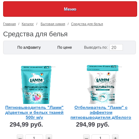
Меню
Главная
/
Каталог
/
Бытовая химия
/
Средства для белья
Средства для белья
20
По алфавиту
По цене
Выводить по:
Пятновыводитель "Ламм"
Отбеливатель "Ламм" с
д/цветных и белых тканей
эффектом
500г м/у
пятновыводителя д/белого
500г м/у
294,99 руб.
294,99 руб.