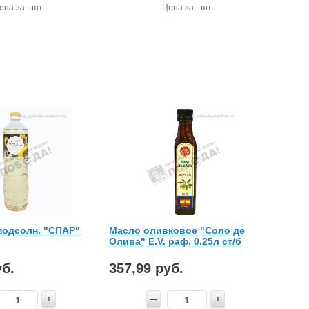
ена за - шт
Цена за - шт
подсолн. "СПАР"
Масло оливковое "Соло де
Олива" E.V. раф. 0,25л ст/б
уб.
357,99 руб.