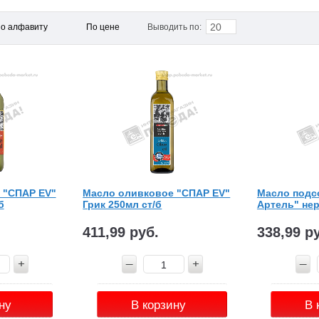
20
о алфавиту
По цене
Выводить по:
 "СПАР ЕV"
Масло оливковое "СПАР ЕV"
Масло подс
б
Грик 250мл ст/б
Артель" нер
411,99 руб.
338,99 р
ну
В корзину
В 