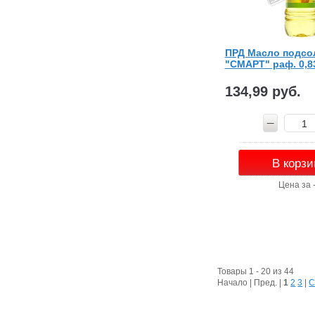
ПРД Масло подсо
"СМАРТ" раф. 0,8
134,99 руб.
В корзи
Цена за 
Товары 1 - 20 из 44
Начало | Пред. |
1
2
3
|
С