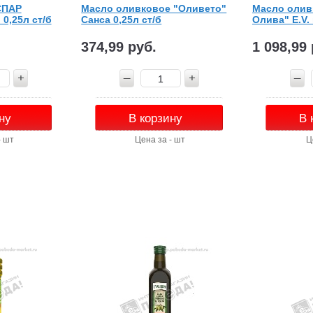
СПАР
Масло оливковое "Оливето"
Масло олив
0,25л ст/б
Санса 0,25л ст/б
Олива" E.V. 
374,99 руб.
1 098,99 
ну
В корзину
В 
- шт
Цена за - шт
Ц