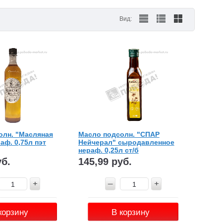
Вид:
олн. "Масляная
Масло подсолн. "СПАР
аф. 0,75л пэт
Нейчерал" сыродавленное
нераф. 0,25л ст/б
уб.
145,99 руб.
корзину
В корзину