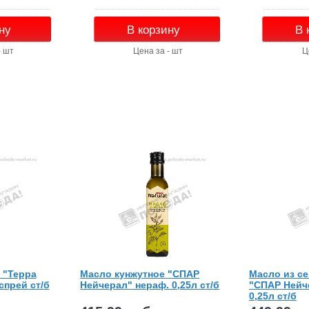
ну
В корзину
В 
- шт
Цена за - шт
Ц
 "Терра
Масло кунжутное "СПАР
Масло из с
спрей ст/б
Нейчерал" нераф. 0,25л ст/б
"СПАР Нейч
0,25л ст/б