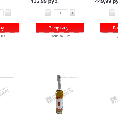
415,99 руб.
449,99 р
ну
В корзину
В 
- шт
Цена за - шт
Ц