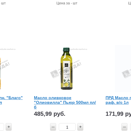
- шт
Цена за - шт
Ц
н. "Благо"
Масло оливковое
ПРД Масло 
л
"Олиовилла" Пьюр 500мл пл/
раф. в/с 1л
б
485,99 руб.
171,99 р