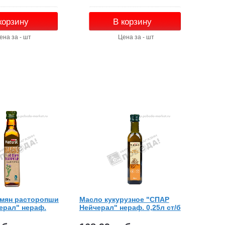
корзину
В корзину
ена за - шт
Цена за - шт
емян расторопши
Масло кукурузное "СПАР
ерал" нераф.
Нейчерал" нераф. 0,25л ст/б