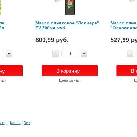
лн.
Масло оливковое "Лолиера"
Масло олив
3л
EV 500мл ст/б
"Олиовилла
800,99 руб.
527,99 р
ну
В корзину
В 
- шт
Цена за - шт
Ц
лед.
|
Конец
|
Все