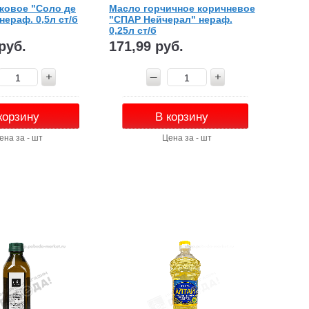
ковое "Соло де
Масло горчичное коричневое
нераф. 0,5л ст/б
"СПАР Нейчерал" нераф.
0,25л ст/б
руб.
171,99 руб.
корзину
В корзину
ена за - шт
Цена за - шт