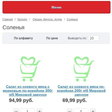
Меню
Главная
/
Каталог
/
Овощи, фрукты, ягоды
/
Соленья
Соленья
20
По алфавиту
По цене
Выводить по:
Салат из соевого мяса с
Салат из соевого мяса по-
морковью по-корейски 300г
корейски 200г п/б Мировой
п/б Мировой закусон
закусон
94,99 руб.
69,99 руб.