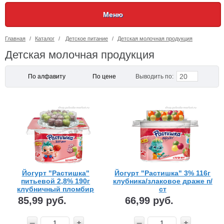
Меню
Главная
/
Каталог
/
Детское питание
/
Детская молочная продукция
Детская молочная продукция
20
По алфавиту
По цене
Выводить по:
Йогурт "Растишка"
Йогурт "Растишка" 3% 116г
питьевой 2,8% 190г
клубника/злаковое драже п/
клубничный пломбир
ст
стакан
85,99 руб.
66,99 руб.