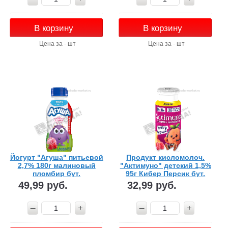
В корзину
В корзину
Цена за - шт
Цена за - шт
Йогурт "Агуша" питьевой
Продукт кисломолоч.
2,7% 180г малиновый
"Актимуно" детский 1,5%
пломбир бут.
95г Кибер Персик бут.
49,99 руб.
32,99 руб.