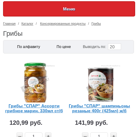
Меню
Главная
/
Каталог
/
Консервированные продукты
/
Грибы
Грибы
20
По алфавиту
По цене
Выводить по:
Грибы "СПАР" Ассорти
Грибы "СПАР" шампиньоны
грибное марин. 330мл ст/б
резаные 400г (425мл) ж/б
120,99 руб.
141,99 руб.