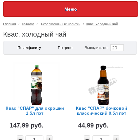
Меню
Главная
/
Каталог
/
Безалкогольные напитки
/
Квас, холодный чай
Квас, холодный чай
20
По алфавиту
По цене
Выводить по:
Квас "СПАР" для окрошки
Квас "СПАР" бочковой
1,5л пэт
классический 0,5л пэт
147,99 руб.
44,99 руб.