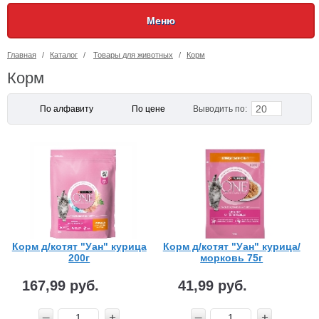
Меню
Главная
/
Каталог
/
Товары для животных
/
Корм
Корм
20
По алфавиту
По цене
Выводить по:
Корм д/котят "Уан" курица
Корм д/котят "Уан" курица/
200г
морковь 75г
167,99 руб.
41,99 руб.