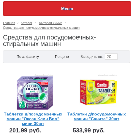
Меню
Главная
/
Каталог
/
Бытовая химия
/
Средства для посудомоечных-стиральных машин
Средства для посудомоечных-
стиральных машин
20
По алфавиту
По цене
Выводить по:
Таблетки д/посудомоечных
Таблетки д/посудомоечных
машин "Океан Клин Био"
машин "Санита" 30шт
мини 30шт
201,99 руб.
533,99 руб.