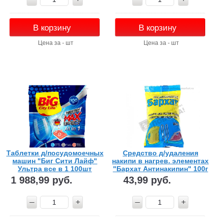
В корзину
В корзину
Цена за - шт
Цена за - шт
Таблетки д/посудомоечных
Средство д/удаления
машин "Биг Сити Лайф"
накипи в нагрев. элементах
Ультра все в 1 100шт
"Бархат Антинакипин" 100г
м/у
1 988,99 руб.
43,99 руб.