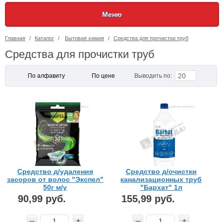
Меню
Главная
/
Каталог
/
Бытовая химия
/
Средства для прочистки труб
Средства для прочистки труб
20
По алфавиту
По цене
Выводить по:
Средство д/удаления
Средство д/очистки
засоров от волос "Экспел"
канализационных труб
50г м/у
"Бархат" 1л
90,99 руб.
155,99 руб.