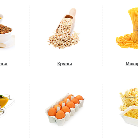
пья
Крупы
Мака