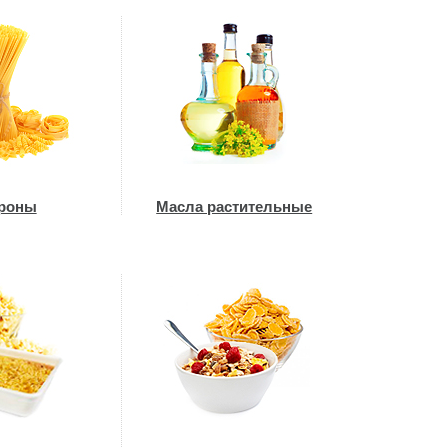
роны
Масла растительные