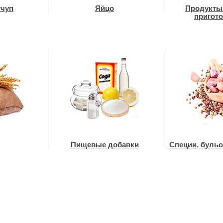
тчуп
Яйцо
Продукты
пригот
Пищевые добавки
Специи, буль