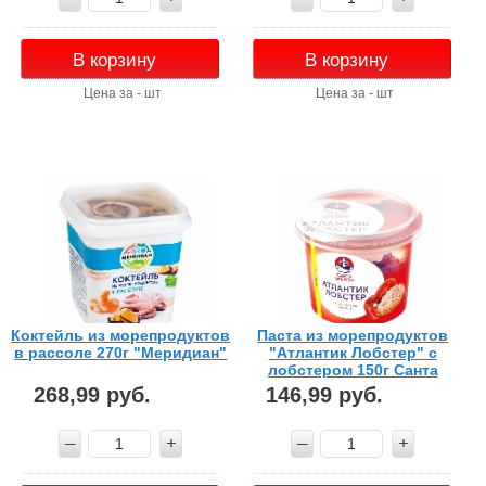
В корзину
В корзину
Цена за - шт
Цена за - шт
Коктейль из морепродуктов
Паста из морепродуктов
в рассоле 270г "Меридиан"
"Атлантик Лобстер" с
лобстером 150г Санта
Бремор
268,99 руб.
146,99 руб.