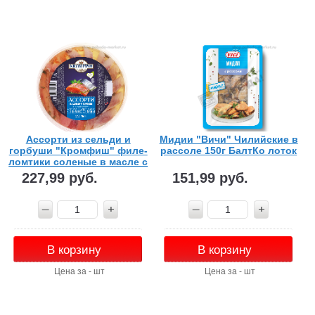
Ассорти из сельди и
Мидии "Вичи" Чилийские в
горбуши "Кромфиш" филе-
рассоле 150г БалтКо лоток
ломтики соленые в масле с
пряностями 160г пл/б
227,99 руб.
151,99 руб.
В корзину
В корзину
Цена за - шт
Цена за - шт