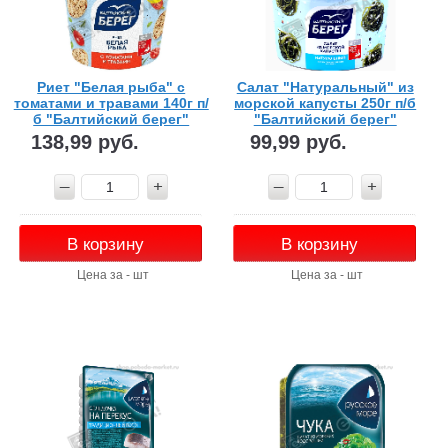
Риет "Белая рыба" с
Салат "Натуральный" из
томатами и травами 140г п/
морской капусты 250г п/б
б "Балтийский берег"
"Балтийский берег"
138,99 руб.
99,99 руб.
В корзину
В корзину
Цена за - шт
Цена за - шт