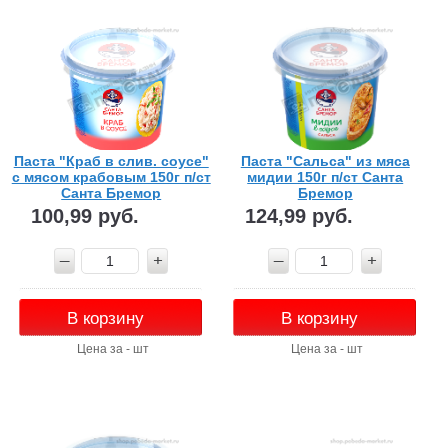
Паста "Краб в слив. соусе"
Паста "Сальса" из мяса
с мясом крабовым 150г п/ст
мидии 150г п/ст Санта
Санта Бремор
Бремор
100,99 руб.
124,99 руб.
В корзину
В корзину
Цена за - шт
Цена за - шт