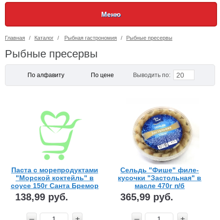
Меню
Главная
/
Каталог
/
Рыбная гастрономия
/
Рыбные пресервы
Рыбные пресервы
20
По алфавиту
По цене
Выводить по:
Паста с морепродуктами
Сельдь "Фише" филе-
"Морской коктейль" в
кусочки "Застольная" в
соусе 150г Санта Бремор
масле 470г п/б
138,99 руб.
365,99 руб.