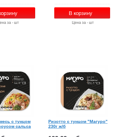
корзину
В корзину
ена за - шт
Цена за - шт
месь с тунцом
Ризотто с тунцом "Магуро"
соусом сальса
230г ж/б