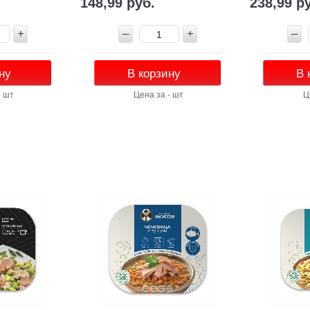
148,99 руб.
238,99 р
ну
В корзину
В 
- шт
Цена за - шт
Ц