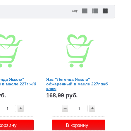
Вид:
енда Ямала"
Язь "Легенда Ямала"
в масле 227г ж/б
обжаренный в масле 227г ж/б
ключ
уб.
168,99 руб.
корзину
В корзину