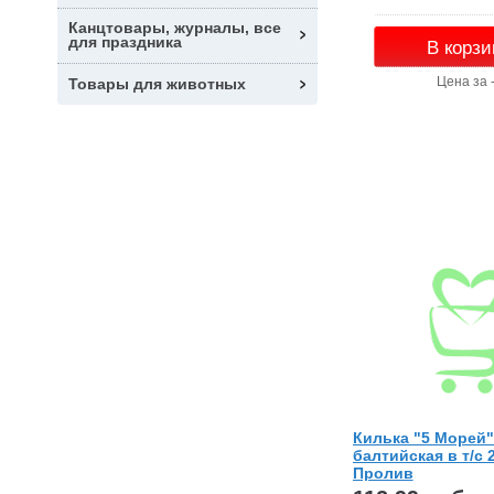
Канцтовары, журналы, все
для праздника
В корзи
Цена за 
Товары для животных
Килька "5 Морей"
балтийская в т/с 
Пролив