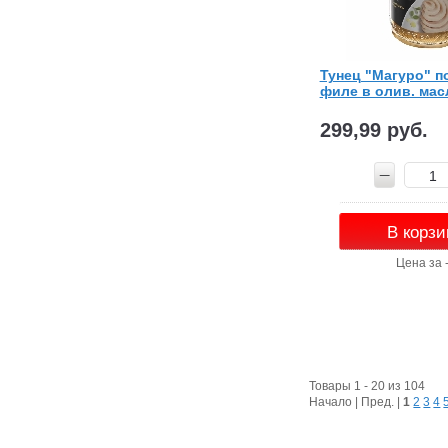
Тунец "Магуро" 
филе в олив. масл
299,99 руб.
В корзи
Цена за 
Товары 1 - 20 из 104
Начало | Пред. |
1
2
3
4