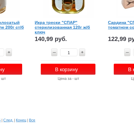
полосатый
Икра трески "СПАР"
Сардина "С
е 200г ст/б
стерилизованная 120г ж/б
томатном со
ключ
140,99 руб.
122,99 р
ну
В корзину
В 
- шт
Цена за - шт
Ц
5
|
След.
|
Конец
|
Все