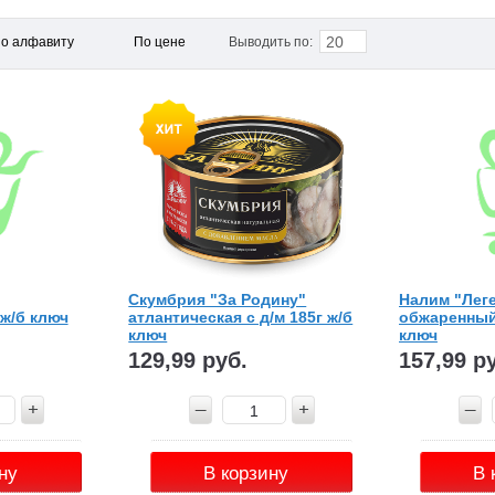
20
о алфавиту
По цене
Выводить по:
Скумбрия "За Родину"
Налим "Лег
 ж/б ключ
атлантическая с д/м 185г ж/б
обжаренный 
ключ
ключ
129,99 руб.
157,99 р
ну
В корзину
В 