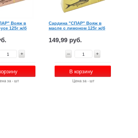
ПАР" Вояж в
Сардина "СПАР" Вояж в
усе 125г ж/б
масле с лимоном 125г ж/б
уб.
149,99 руб.
корзину
В корзину
ена за - шт
Цена за - шт