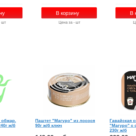
ну
В корзину
В 
- шт
Цена за - шт
Ц
 обжар.
Паштет "Магуро" из лосося
Гавайская с
240г ж/б
90г ж/б ключ
"Магуро" с 
230г ж/б