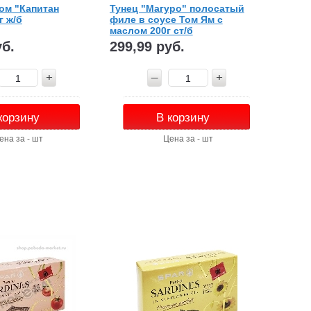
ом "Капитан
Тунец "Магуро" полосатый
г ж/б
филе в соусе Том Ям с
маслом 200г ст/б
уб.
299,99 руб.
корзину
В корзину
ена за - шт
Цена за - шт