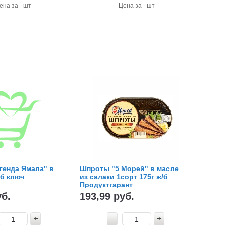
ена за - шт
Цена за - шт
генда Ямала" в
Шпроты "5 Морей" в масле
/б ключ
из салаки 1сорт 175г ж/б
Продуктгарант
уб.
193,99 руб.