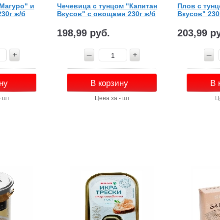
"Магуро" и
Чечевица с тунцом "Капитан
Плов с тунц
30г ж/б
Вкусов" с овощами 230г ж/б
Вкусов" 230
198,99 руб.
203,99 р
ну
В корзину
В 
- шт
Цена за - шт
Ц