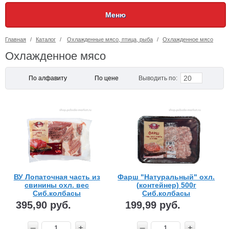
Меню
Главная
/
Каталог
/
Охлажденные мясо, птица, рыба
/
Охлажденное мясо
Охлажденное мясо
20
По алфавиту
По цене
Выводить по:
ВУ Лопаточная часть из
Фарш "Натуральный" охл.
свинины охл. вес
(контейнер) 500г
Сиб.колбасы
Сиб.колбасы
395,90 руб.
199,99 руб.