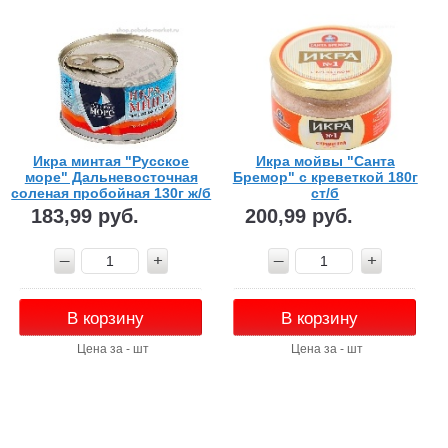
Икра минтая "Русское
Икра мойвы "Санта
море" Дальневосточная
Бремор" с креветкой 180г
соленая пробойная 130г ж/б
ст/б
ключ
183,99 руб.
200,99 руб.
В корзину
В корзину
Цена за - шт
Цена за - шт