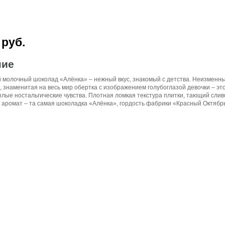
 руб.
ние
 молочный шоколад «Алёнка» – нежный вкус, знакомый с детства. Неизменный
, знаменитая на весь мир обертка с изображением голубоглазой девочки – э
лые ностальгические чувства. Плотная ломкая текстура плитки, тающий слив
аромат – та самая шоколадка «Алёнка», гордость фабрики «Красный Октябр