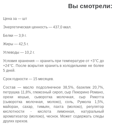
Вы смотрели:
Цена за — шт
Энергетическая ценность — 437,0 ккал.
Белки — 3,9 г.
Жиры — 42,5 г.
Углеводы — 10,2 г.
Условия хранения — хранить при температуре от +3°C до
+24°C. После вскрытия хранить в холодильнике не более
5 дней.
Срок годности — 15 месяцев.
Состав — масло подсолнечное 38,5%, базилик 20,7%,
петрушка 11,8%, глюкозный сироп, сыр Пекорино Романо,
орехи кешью, сыворотка молочная, сыр Рикотта
(сыворотка молочная, молоко), соль, Руккола 1,5%,
майоран, сахар, тимьян, пахта (молоко), регулятор
кислотности - кислота лимонная, натуральный
ароматизатор (молоко), чеснок. Может содержать следы
других орехов.