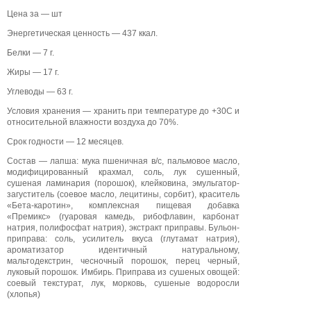
Цена за — шт
Энергетическая ценность — 437 ккал.
Белки — 7 г.
Жиры — 17 г.
Углеводы — 63 г.
Условия хранения — хранить при температуре до +30С и
относительной влажности воздуха до 70%.
Срок годности — 12 месяцев.
Состав — лапша: мука пшеничная в/с, пальмовое масло,
модифицированный крахмал, соль, лук сушенный,
сушеная ламинария (порошок), клейковина, эмульгатор-
загуститель (соевое масло, лецитины, сорбит), краситель
«Бета-каротин», комплексная пищевая добавка
«Премикс» (гуаровая камедь, рибофлавин, карбонат
натрия, полифосфат натрия), экстракт приправы. Бульон-
приправа: соль, усилитель вкуса (глутамат натрия),
ароматизатор идентичный натуральному,
мальтодекстрин, чесночный порошок, перец черный,
луковый порошок. Имбирь. Приправа из сушеных овощей:
соевый текстурат, лук, морковь, сушеные водоросли
(хлопья)