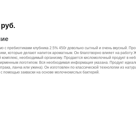
 руб.
ние
о с пребиотиками клубника 2.5% 450г довольно сытный и очень вкусный. Пр
ники, которые делают напиток ароматным. Он благотворно влияет на работу 
 комплекс, необходимый организму. Продается кисломолочный продукт в неб
фирменным логотипом. Вся необходимая информация указана. Продукт идеаль
втрака, ланча или ужина). Он изготовлен по классической технологии из нату
с помощью закваски на основе молочнокислых бактерий.