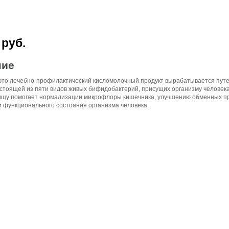
 руб.
ние
это лечебно-профилактический кисломолочный продукт вырабатывается пут
остоящей из пяти видов живых бифидобактерий, присущих организму человек
пищу помогает нормализации микрофлоры кишечника, улучшению обменных п
 функционального состояния организма человека.