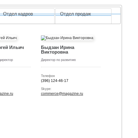
Отдел кадров
Отдел продаж
ргей Ильич
Быдзан Ирина
Викторовна
директор
Директор по развитию
Телефон
(396) 124-46-17
Skype:
zine.ru
commerce@magazine.ru