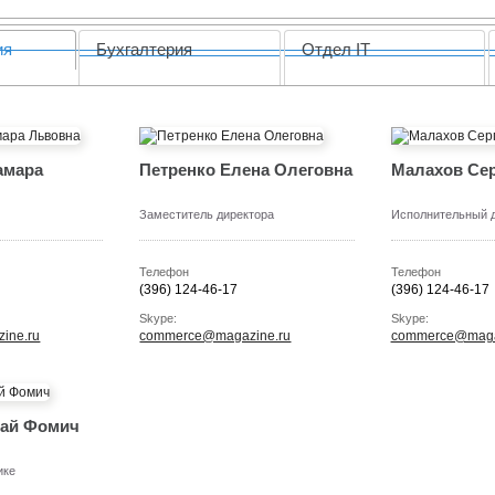
ия
Бухгалтерия
Отдел IT
амара
Петренко Елена Олеговна
Малахов Се
Заместитель директора
Исполнительный 
Телефон
Телефон
(396) 124-46-17
(396) 124-46-17
Skype:
Skype:
ine.ru
commerce@magazine.ru
commerce@maga
ай Фомич
ике