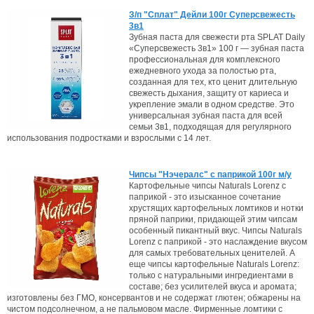
З/п "Сплат" Дейли 100г Суперсвежесть
3в1
Зубная паста для свежести рта SPLAT Daily
«Суперсвежесть 3в1» 100 г — зубная паста
профессиональная для комплексного
ежедневного ухода за полостью рта,
созданная для тех, кто ценит длительную
свежесть дыхания, защиту от кариеса и
укрепление эмали в одном средстве. Это
универсальная зубная паста для всей
семьи 3в1, подходящая для регулярного
использования подростками и взрослыми с 14 лет.
Чипсы "Нэчералс" с паприкой 100г м/у
Картофельные чипсы Naturals Lorenz с
паприкой - это изысканное сочетание
хрустящих картофельных ломтиков и нотки
пряной паприки, придающей этим чипсам
особенный пикантный вкус. Чипсы Naturals
Lorenz с паприкой - это наслаждение вкусом
для самых требовательных ценителей. А
еще чипсы картофельные Naturals Lorenz:
только с натуральными ингредиентами в
составе; без усилителей вкуса и аромата;
изготовлены без ГМО, консервантов и не содержат глютен; обжарены на
чистом подсолнечном, а не пальмовом масле. Фирменные ломтики с