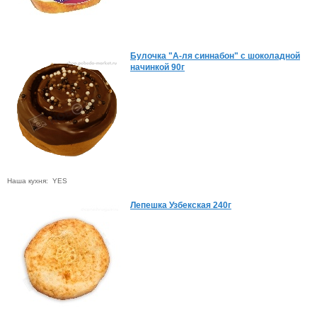
Булочка "А-ля синнабон" с шоколадной
начинкой 90г
Наша кухня: YES
Лепешка Узбекская 240г