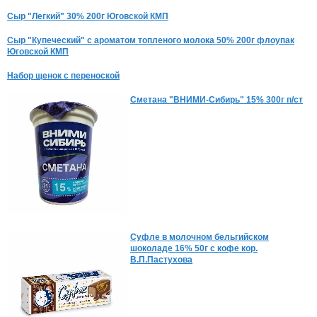
Сыр "Легкий" 30% 200г Юговской КМП
Сыр "Купеческий" с ароматом топленого молока 50% 200г флоупак
Юговской КМП
Набор щенок с переноской
Сметана "ВНИМИ-Сибирь" 15% 300г п/ст
Суфле в молочном бельгийском
шоколаде 16% 50г с кофе кор.
В.П.Пастухова