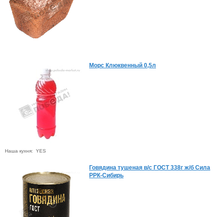
Морс Клюквенный 0,5л
Наша кухня: YES
Говядина тушеная в/с ГОСТ 338г ж/б Сила
РРК-Сибирь