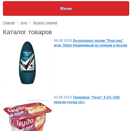
Меню
Главная
/
expo
/
Каталог товаров
Каталог товаров
06.08.2016
Дезодорант-ролик "Рексона"
муж. 50мл Невидимый на черном и белом
02.06.2014
Творожок "Чудо" 4,2% 100г
персик-груша п/ст