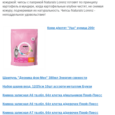
кожуркой: чипсы с паприкой Naturals Lorenz готовят по принципу
картофель в мундире, когда картофельные клубни чистят, не снимая
кожуру, подчеркивая их натуральность. Чипсы Naturals Lorenz -
неподдельное удовольствие!
Корм д/котят "Уан" курица 200г
Шампунь "Деоника фор Мен" 380мл Энергия свежести
Набор шаров возд. 12/25см 10шт ассорти металлик Бумзи
Книжка записная А6 тв.обл. 64л клетка д/мальчиков Проф-Пресс
Книжка записная А6 тв.обл. 64л клетка д/девочек Проф-Пресс
Книжка записная А7 тв.обл. 64л клетка д/девочек Проф-Пресс