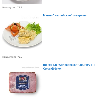
Наша кухня: YES
Манты "Каспийские" отварные
Наша кухня: YES
Шейка к/в "Андреевская" 300г в/у ГП
Омский бекон